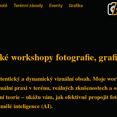
motě
Terénní závody
Eventy
Grafika
ké workshopy fotografie, graf
ké workshopy fotografie, graf
utentický a dynamický vizuální obsah. Moje wor
utentický a dynamický vizuální obsah. Moje wor
ální praxi v terénu, reálných zkušenostech a o
ální praxi v terénu, reálných zkušenostech a o
í teorie – ukážu vám, jak efektivně propojit foto
í teorie – ukážu vám, jak efektivně propojit foto
mělé inteligence (AI).
mělé inteligence (AI).