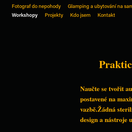
Fotograf do nepohody
Glamping a ubytování na sa
Workshopy
Projekty
Kdo jsem
Kontakt
Praktic
Praktic
Naučte se tvořit a
Naučte se tvořit a
postavené na maxim
postavené na maxim
vazbě.Žádná steriln
vazbě.Žádná steriln
design a nástroje u
design a nástroje u